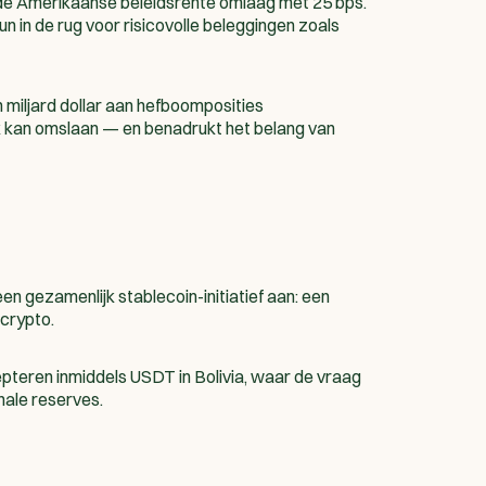
de Amerikaanse beleidsrente omlaag met 25 bps.
eun in de rug voor risicovolle beleggingen zoals
 miljard dollar aan hefboomposities
k kan omslaan — en benadrukt het belang van
 gezamenlijk stablecoin-initiatief aan: een
 crypto.
pteren inmiddels USDT in Bolivia, waar de vraag
nale reserves.