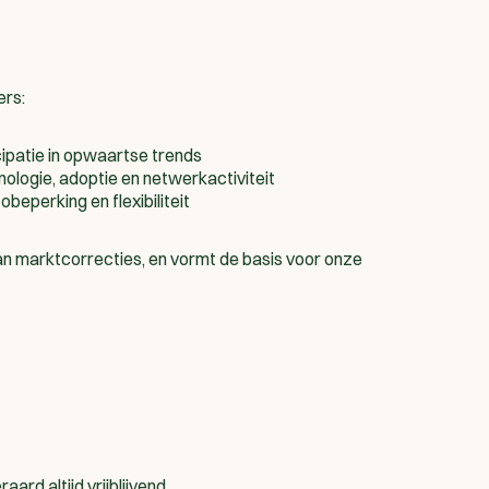
ers:
cipatie in opwaartse trends
nologie, adoptie en netwerkactiviteit
obeperking en flexibiliteit
van marktcorrecties, en vormt de basis voor onze
ard altijd vrijblijvend.