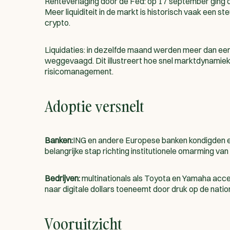
Renteverlaging door de Fed: op 17 september ging 
Meer liquiditeit in de markt is historisch vaak een st
crypto.
Liquidaties: in dezelfde maand werden meer dan een
weggevaagd. Dit illustreert hoe snel marktdynamie
risicomanagement.
Adoptie versnelt
Banken:
ING en andere Europese banken kondigden een
belangrijke stap richting institutionele omarming van
Bedrijven:
multinationals als Toyota en Yamaha acce
naar digitale dollars toeneemt door druk op de natio
Vooruitzicht